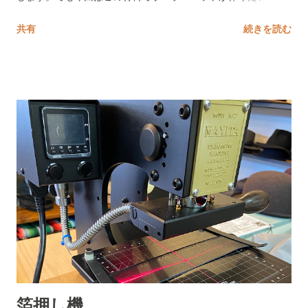
思ったので年末に製作はじめて、やっと完成。 シンプルな作り
共有
続きを読む
にミックスカラーのボディと言うところが粋でして バランスに
も拘りできたのがこちら。 ショートブリムが設定で決まってい
たので丁度いい高さを狙って、高からず低からず最高のバラン
スとなっております。 インポートの帽子は横が狭く前後が長い
というのも解消したジャパンフィット。 クラウンの形も日本人
の幅広な顔に合うように比較的トップが丸すぎない木型を使用
しています。 語りだすと長くなるので、とりあえず被っていた
だければ納得いただけるかと。 あまりかっちりとした感じにも
ならないようにカジュアル・フォーマルどちらでも可能な仕上
がりです。 stingy Bowler Hat Mix https://www.reprise-
store.com/products/bh-b001 about Blueno 2021年より本格始
動 The Blueno/Blueno Hat/The Blueno Works 詳細は後日 前回
紹介したブルースブラザーズをイメージして作ったハット Jake
hat 追加生産しましたが早くもsold out!! ありがたやありがた
箔押し機
や。