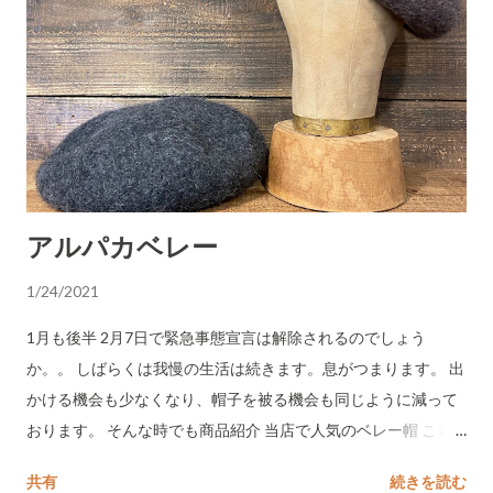
アルパカベレー
1/24/2021
1月も後半 2月7日で緊急事態宣言は解除されるのでしょう
か。。 しばらくは我慢の生活は続きます。息がつまります。 出
かける機会も少なくなり、帽子を被る機会も同じように減って
おります。 そんな時でも商品紹介 当店で人気のベレー帽 こち
らはアルパカが使用され肌触りもよく、ソフトな質感。 ミック
共有
続きを読む
スカラーも重くなりすぎず非常に被りやすいカラー サイズ調整