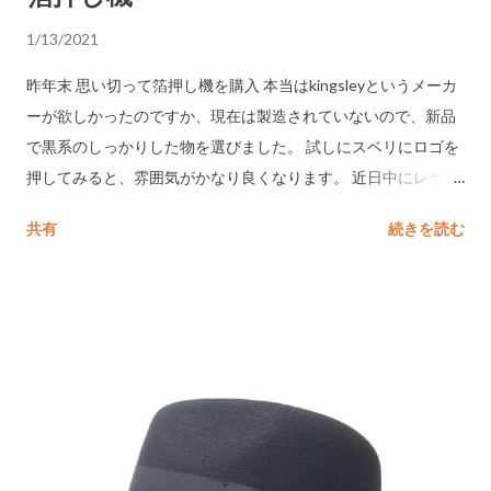
1/13/2021
昨年末 思い切って箔押し機を購入 本当はkingsleyというメーカ
ーが欲しかったのですか、現在は製造されていないので、新品
で黒系のしっかりした物を選びました。 試しにスベリにロゴを
押してみると、雰囲気がかなり良くなります。 近日中にレザー
スベリ(ビン革)を使った帽子にはロゴを押していく予定です。 1
共有
続きを読む
月12日 アメリカから荷物入荷 箔押し機つながりでレタープレス
の版？ 活字の版が届いています。 このように字を並べて革に箔
押しをしていきます。 オーダー帽子などの時に 名前・イニシャ
ル・日付などをご希望の方に入れていればと思います。今後に
期待です!! 残りの荷物については 後日 お知らせいたします。
REPRISEリプライズ 京都府京都市左京区一乗寺青城町48