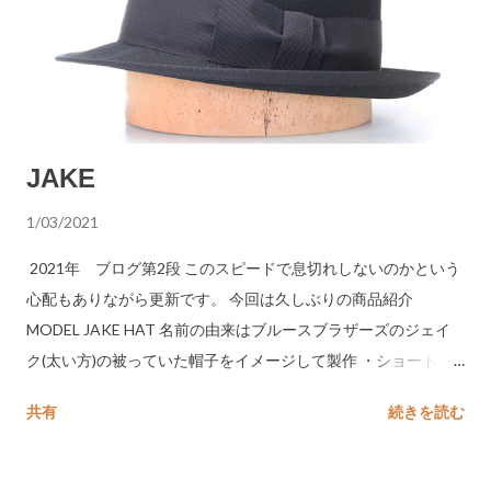
JAKE
1/03/2021
2021年 ブログ第2段 このスピードで息切れしないのかという
心配もありながら更新です。 今回は久しぶりの商品紹介
MODEL JAKE HAT 名前の由来はブルースブラザーズのジェイ
ク(太い方)の被っていた帽子をイメージして製作 ・ショートブ
リム ・太いリボン ・ブリムバインディング(パイピングと言わ
共有
続きを読む
れているやつです) スベリ(ビン革)はレザースウェットバンド仕
様 ストレスなく被れるようにソフトな中折れ帽子になっていま
す 作っといてなんですが、めっちゃいいです The Blueno