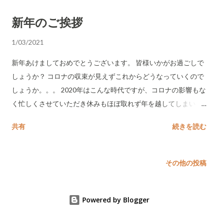
Works Jake Hat https://www.reprise-store.com/products/jake-
新年のご挨拶
hat about The Blueno https://blog.reprise-store.com/p/about-
blueno-works.html
1/03/2021
新年あけましておめでとうございます。 皆様いかがお過ごしで
しょうか？ コロナの収束が見えずこれからどうなっていくので
しょうか。。。 2020年はこんな時代ですが、コロナの影響もな
く忙しくさせていただき休みもほぼ取れず年を越してしまいま
した。 感謝しかございません。 アパレル業界も2021年もより
共有
続きを読む
厳しい年になることが予想されるので、2020年は設備投資を中
心に行いました。まだノータッチのことが多いので詳細につい
てはまた追々 紹介させていただきます。 2008年 20代半ば若さ
その他の投稿
という勢いで近江八幡で輸入帽子を中心に取り扱った帽子店を
開業して、2021年4月で丸12年。京都の一乗寺でお店をして早
いもので今年で6年目。 リーマンショック・コロナといろんな
Powered by Blogger
不景気も経験して現在にいたります。 多くの方の助けがあり今