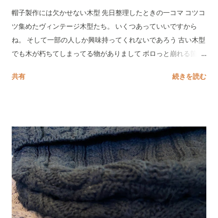
帽子製作には欠かせない木型 先日整理したときの一コマ コツコ
ツ集めたヴィンテージ木型たち。 いくつあっていいですから
ね。 そして一部の人しか興味持ってくれないであろう 古い木型
でも木が朽ちてしまってる物がありまして ボロっと崩れる箇所
もあり使い物になりません。 こちらを補修していきます。 コソ
共有
続きを読む
コソ 店用に木型は作っていますが、作れても修理することもで
きないとなーと。 こうしてあーしてとイメージはできたのでう
まくことを祈って修理していきたいと思います。